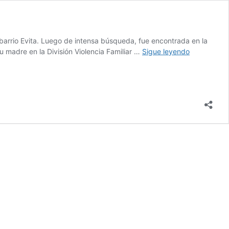
barrio Evita. Luego de intensa búsqueda, fue encontrada en la
Sáenz
 madre en la División Violencia Familiar …
Sigue leyendo
Peña:
hallaron
el
cuerpo
de
una
menor
que
era
buscada
hace
8
días