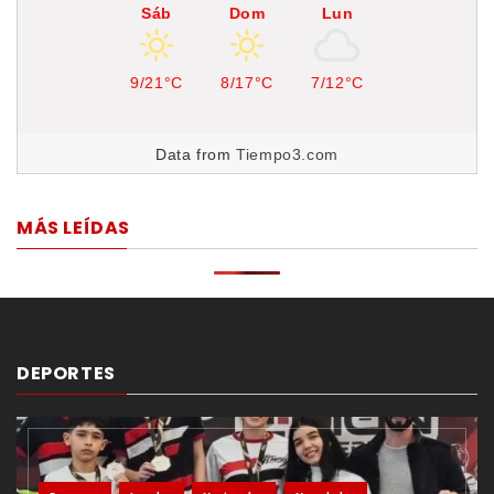
Sáb
Dom
Lun
9/21°C
8/17°C
7/12°C
Data from
Tiempo3.com
MÁS LEÍDAS
DEPORTES