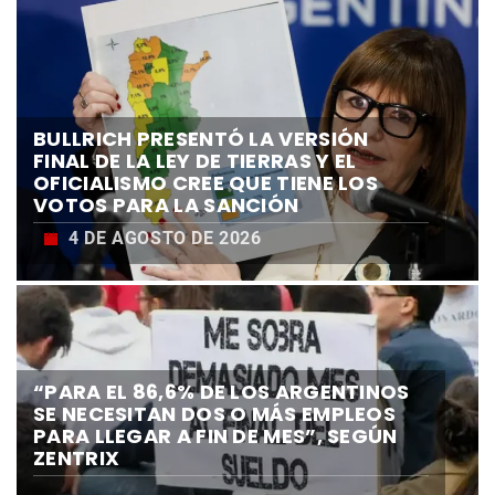
BULLRICH PRESENTÓ LA VERSIÓN
FINAL DE LA LEY DE TIERRAS Y EL
OFICIALISMO CREE QUE TIENE LOS
VOTOS PARA LA SANCIÓN
4 DE AGOSTO DE 2026
“PARA EL 86,6% DE LOS ARGENTINOS
SE NECESITAN DOS O MÁS EMPLEOS
COMIENZA EL BLACK FRIDAY CON
PARA LLEGAR A FIN DE MES”, SEGÚN
CASO GABRIELA VILLORDO:
PROMOCIONES EXCLUSIVAS CON
ZENTRIX
CONVOCAN FRENTE AL STJ PARA
TARJETA TUYA DEL NBCH
SOLICITAR QUE LA CONDENA DEL