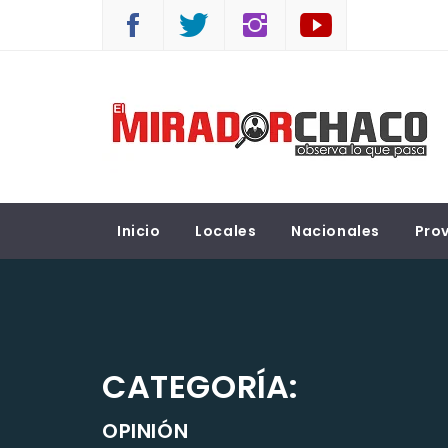
Saltar
al
contenido
EL MIRADOR CHACO
Observá lo que pasa
Inicio
Locales
Nacionales
Prov
CATEGORÍA:
OPINIÓN