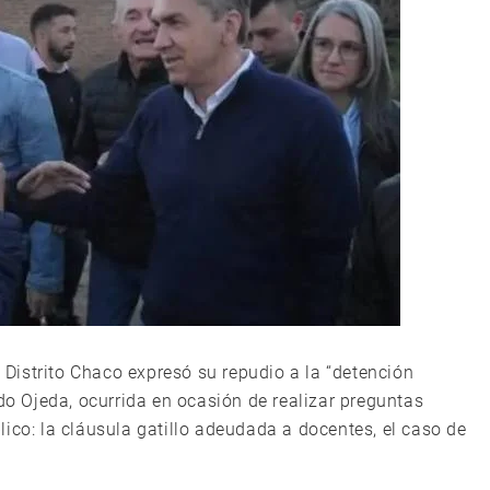
a Distrito Chaco expresó su repudio a la “detención
ndo Ojeda, ocurrida en ocasión de realizar preguntas
ico: la cláusula gatillo adeudada a docentes, el caso de