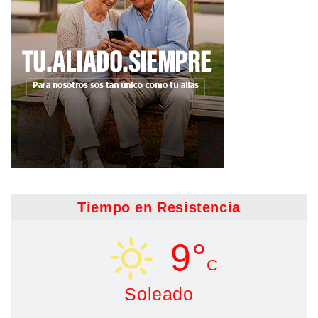
Tiempo en Resistencia
9°
C
Soleado