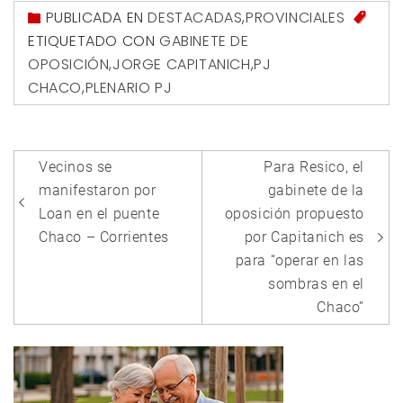
PUBLICADA EN
DESTACADAS
,
PROVINCIALES
ETIQUETADO CON
GABINETE DE
OPOSICIÓN
,
JORGE CAPITANICH
,
PJ
CHACO
,
PLENARIO PJ
Navegación
Vecinos se
Para Resico, el
de
manifestaron por
gabinete de la
entradas
Loan en el puente
oposición propuesto
Chaco – Corrientes
por Capitanich es
para “operar en las
sombras en el
Chaco”