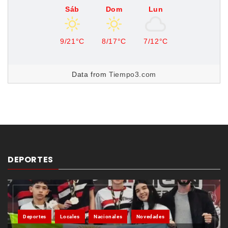
Sáb
Dom
Lun
9/21°C
8/17°C
7/12°C
Data from
Tiempo3.com
DEPORTES
Deportes
Locales
Nacionales
Novedades