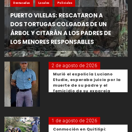
Destacadas
Locales
Policiales
PUERTO VILELAS: RESCATARON A
DOS TORTUGAS COLGADAS DE UN
ÁRBOL Y CITARÁN A LOS PADRES DE
LOS MENORES RESPONSABLES
2 de agosto de 2026
Murió el expolicía Luciano
Etudie, esperaba juicio por la
muerte de su padre y el
femicidio de su expareja
1 de agosto de 2026
Conmoción en Quitilipi: