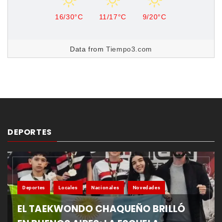
16/30°C
11/17°C
9/20°C
Data from
Tiempo3.com
DEPORTES
Deportes
Locales
Nacionales
Novedades
EL TAEKWONDO CHAQUEÑO BRILLÓ