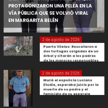
PROTAGONIZARON UNA PELEA EN LA
VÍA PÚBLICA QUE SE VOLVIÓ VIRAL
EN MARGARITA BELÉN
2 de agosto de 2026
Puerto Vilelas: Rescataron a
dos tortugas colgadas de un
árbol y citarán a los padres
de los menores responsables
2 de agosto de 2026
Murió el expolicía Luciano
Etudie, esperaba juicio por la
muerte de su padre y el
femicidio de su expareja