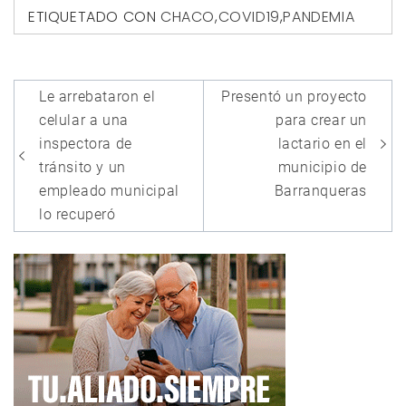
ETIQUETADO CON
CHACO
,
COVID19
,
PANDEMIA
Navegación
Le arrebataron el
Presentó un proyecto
de
celular a una
para crear un
entradas
inspectora de
lactario en el
tránsito y un
municipio de
empleado municipal
Barranqueras
lo recuperó