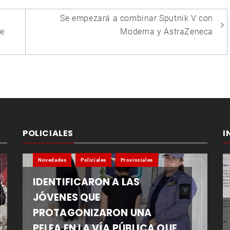
Se empezará a combinar Sputnik V con
de
Moderna y AstraZeneca
POLICIALES
I
Novedades
Policiales
Provinciales
IDENTIFICARON A LAS
JÓVENES QUE
PROTAGONIZARON UNA
PELEA EN LA VÍA PÚBLICA QUE