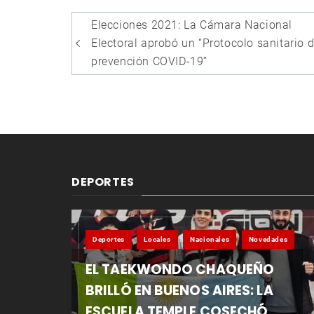
Navegación
Elecciones 2021: La Cámara Nacional
de
Electoral aprobó un “Protocolo sanitario 
entradas
prevención COVID-19”
DEPORTES
Deportes
Locales
Nacionales
Novedades
EL TAEKWONDO CHAQUEÑO
BRILLÓ EN BUENOS AIRES: LA
ESCUELA TEMPLE COSECHÓ