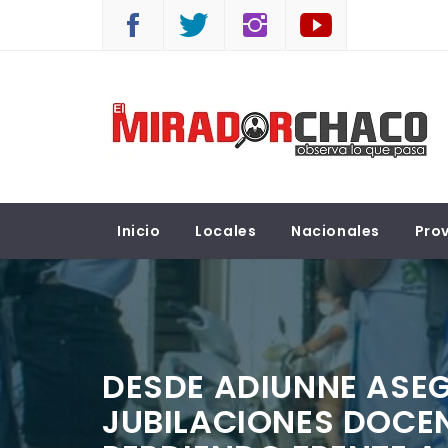
Saltar
al
contenido
EL MIRADOR CHACO
Observá lo que pasa
Inicio
Locales
Nacionales
Prov
DESDE ADIUNNE ASE
JUBILACIONES DOCEN