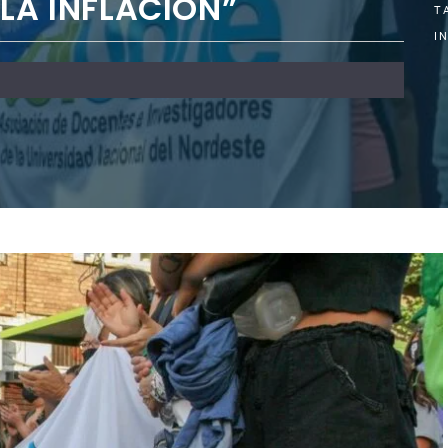
 LA INFLACIÓN”
T
I