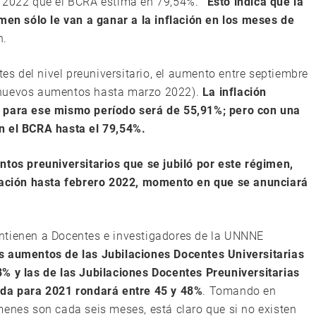
e 2022 que el BCRA estima en 79,54%.
“Esto indica que la
imen sólo le van a ganar a la inflación en los meses de
n.
tes del nivel preuniversitario, el aumento entre septiembre
 nuevos aumentos hasta marzo 2022).
La inflación
l para ese mismo período será de 55,91%; pero con una
n el BCRA hasta el 79,54%.
ntos preuniversitarios que se jubiló por este régimen,
flación hasta febrero 2022, momento en que se anunciará
ntienen a Docentes e investigadores de la UNNNE
s aumentos de las Jubilaciones Docentes Universitarias
8% y las de las Jubilaciones Docentes Preuniversitarias
ada para 2021 rondará entre 45 y 48%
. Tomando en
menes son cada seis meses, está claro que si no existen