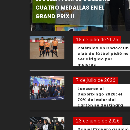
CUATRO MEDALLAS EN EL
GRAND PRIX II
18 de julio de 2026
Polémica en Chaco: un
club de fútbol pidió no
ser dirigido por
mujeres
7 de julio de 2026
Lanzaron el
Deporbingo 2026: el
70% del valor del
cartón se destinará
para los clubes
23 de junio de 2026
Daniel Cravero asumió