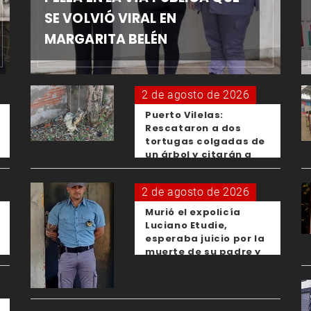
SE VOLVIÓ VIRAL EN
MARGARITA BELÉN
2 de agosto de 2026
Puerto Vilelas:
Rescataron a dos
tortugas colgadas de
un árbol y citarán a
los padres de los
menores responsables
2 de agosto de 2026
Murió el expolicía
Luciano Etudie,
esperaba juicio por la
muerte de su padre y
el femicidio de su
expareja