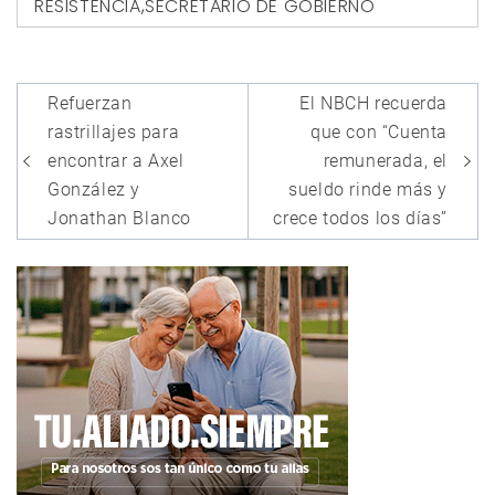
RESISTENCIA
,
SECRETARIO DE GOBIERNO
Navegación
Refuerzan
El NBCH recuerda
de
rastrillajes para
que con “Cuenta
entradas
encontrar a Axel
remunerada, el
González y
sueldo rinde más y
Jonathan Blanco
crece todos los días”