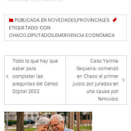
PUBLICADA EN
NOVEDADES
,
PROVINCIALES
ETIQUETADO CON
CHACO
,
DIPUTADOS
,
EMERGENCIA ECONÓMICA
Navegación
Todo lo que hay que
Caso Yanina
de
saber para
Sequeira: comenzó
entradas
completar las
en Chaco el primer
preguntas del Censo
juicio por jurados en
Digital 2022
una causa por
femicidio