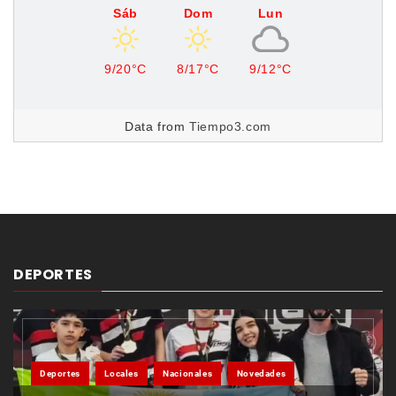
Sáb
Dom
Lun
9/20°C
8/17°C
9/12°C
Data from
Tiempo3.com
DEPORTES
Deportes
Locales
Nacionales
Novedades