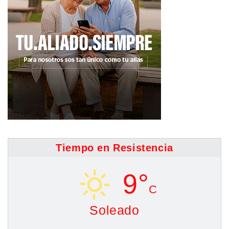
Tiempo en Resistencia
9°
C
Soleado