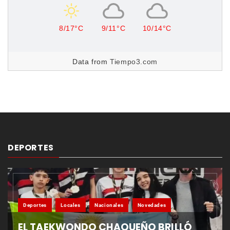
8/17°C
9/11°C
10/14°C
Data from
Tiempo3.com
DEPORTES
Deportes
Locales
Nacionales
Novedades
EL TAEKWONDO CHAQUEÑO BRILLÓ