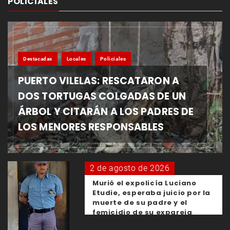
POLICIALES
Destacadas
Locales
Policiales
PUERTO VILELAS: RESCATARON A
DOS TORTUGAS COLGADAS DE UN
ÁRBOL Y CITARÁN A LOS PADRES DE
LOS MENORES RESPONSABLES
2 de agosto de 2026
Murió el expolicía Luciano
Etudie, esperaba juicio por la
muerte de su padre y el
femicidio de su expareja