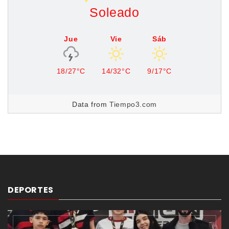
Soleado
Jue
Vie
Sáb
18/27°C
14/32°C
9/17°C
Data from
Tiempo3.com
DEPORTES