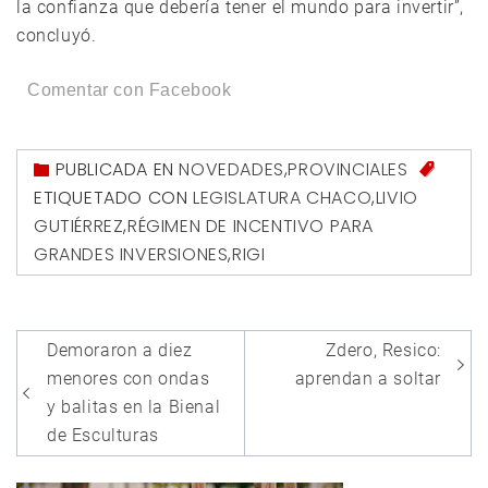
la confianza que debería tener el mundo para invertir”,
concluyó.
Comentar con Facebook
PUBLICADA EN
NOVEDADES
,
PROVINCIALES
ETIQUETADO CON
LEGISLATURA CHACO
,
LIVIO
GUTIÉRREZ
,
RÉGIMEN DE INCENTIVO PARA
GRANDES INVERSIONES
,
RIGI
Navegación
Demoraron a diez
Zdero, Resico:
de
menores con ondas
aprendan a soltar
entradas
y balitas en la Bienal
de Esculturas