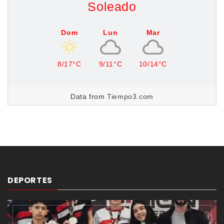
Soleado
Dom
Lun
Mar
8/17°C
9/11°C
10/14°C
Data from
Tiempo3.com
DEPORTES