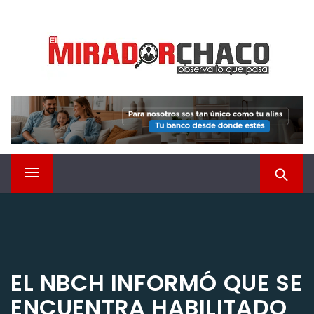
Saltar
EL MIRADOR CHACO
al
contenido
Observá lo que pasa
Menú
principal
EL NBCH INFORMÓ QUE SE
ENCUENTRA HABILITADO