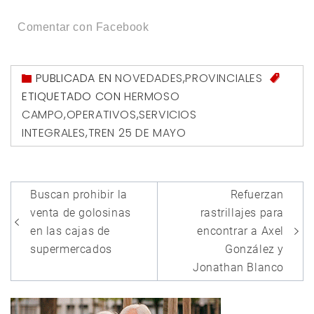
Comentar con Facebook
PUBLICADA EN
NOVEDADES
,
PROVINCIALES
ETIQUETADO CON
HERMOSO
CAMPO
,
OPERATIVOS
,
SERVICIOS
INTEGRALES
,
TREN 25 DE MAYO
Navegación
Buscan prohibir la
Refuerzan
de
venta de golosinas
rastrillajes para
entradas
en las cajas de
encontrar a Axel
supermercados
González y
Jonathan Blanco