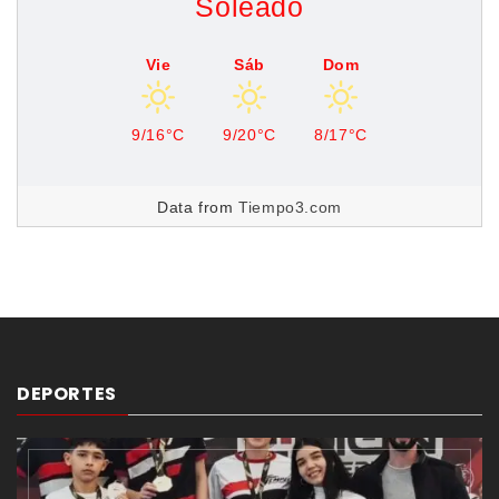
Soleado
Vie
Sáb
Dom
9/16°C
9/20°C
8/17°C
Data from
Tiempo3.com
DEPORTES