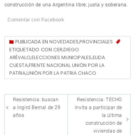
construcción de una Argentina libre, justa y soberana.
Comentar con Facebook
PUBLICADA EN
NOVEDADES
,
PROVINCIALES
ETIQUETADO CON
CER
,
DIEGO
ARÉVALO
,
ELECCIONES MUNICIPALES
,
ELIDA
CUESTA
,
FRENTE NACIONAL UNIÓN POR LA
PATRIA
,
UNIÓN POR LA PATRIA CHACO
Navegación
Resistencia: buscan
Resistencia: TECHO
de
a Ingird Bernal de 29
invita a participar de
entradas
años
la última
construcción de
viviendas de