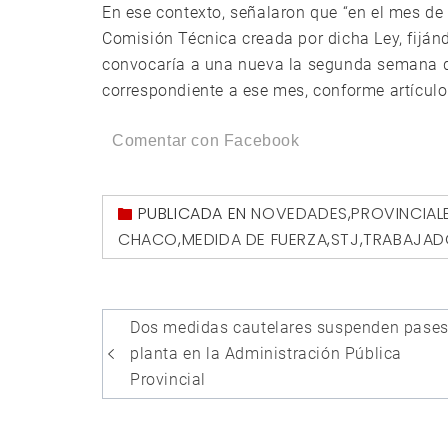
En ese contexto, señalaron que “en el mes de
Comisión Técnica creada por dicha Ley, fijánd
convocaría a una nueva la segunda semana de 
correspondiente a ese mes, conforme artículo
Comentar con Facebook
PUBLICADA EN
NOVEDADES
,
PROVINCIAL
CHACO
,
MEDIDA DE FUERZA
,
STJ
,
TRABAJADO
Navegación
Dos medidas cautelares suspenden pases
de
planta en la Administración Pública
entradas
Provincial