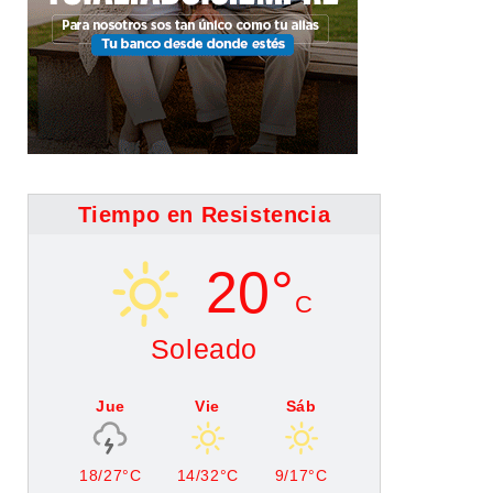
Tiempo en Resistencia
20°
C
Soleado
Jue
Vie
Sáb
18/27°C
14/32°C
9/17°C