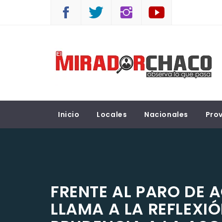
Saltar
al
contenido
EL MIRADOR CHACO
Observá lo que pasa
Inicio
Locales
Nacionales
Prov
FRENTE AL PARO DE A
LLAMA A LA REFLEXI