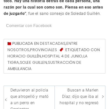
tocó. Hay una historia detrás de cada persona, una
razón por la cual son como son. Piensa en eso antes
de juzgarlo”
, fue el sano consejo de Soledad Guillén.
Comentar con Facebook
PUBLICADA EN
DESTACADAS
,
ENTRE
NOSOTROS
,
PROVINCIALES
ETIQUETADO CON
HORACIO GUILLÉN
,
HOSPITAL 4 DE JUNIO
,
LA
TIGRA
,
SOLEE GUILLEN
,
SUSTRACCIÓN DE
AMBULANCIA
Navegación
Detuvieron al policía
Buscan a Marlen
de
que atropelló y mató
Díaz: dijo que iba al
entradas
a un perro en
hospital y no regresó