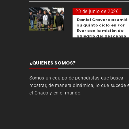
para los clubes
23 de junio de 2026
Daniel Cravero asumió
su quinto ciclo en For
Ever con la misión de
salvarlo del descenso
¿QUIENES SOMOS?
Somos un equipo de periodistas que busca
mostrar, de manera dinámica, lo que sucede 
el Chaco y en el mundo.