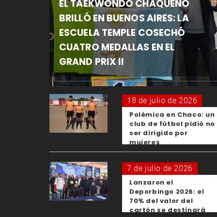
EL TAEKWONDO CHAQUEÑO
BRILLÓ EN BUENOS AIRES: LA
ESCUELA TEMPLE COSECHÓ
CUATRO MEDALLAS EN EL
GRAND PRIX II
18 de julio de 2026
Polémica en Chaco: un
club de fútbol pidió no
ser dirigido por
mujeres
7 de julio de 2026
Lanzaron el
Deporbingo 2026: el
70% del valor del
cartón se destinará