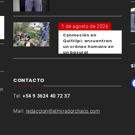
el femicidio de su
expareja
1 de agosto de 2026
Conmoción en
Quitilipi: encuentran
un cráneo humano en
un basural
S
CONTACTO
en
Tel:
+54 9 3624 40 72 37
Mail:
redaccion@elmiradorchaco.com