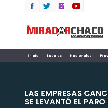
Saltar
al
contenido
EL MIRADOR CHACO
Observá lo que pasa
Inicio
Locales
Nacionales
Prov
LAS EMPRESAS CANC
SE LEVANTÓ EL PARO