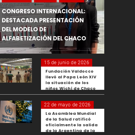
CONGRESO INTERNACIONAL:
DESTACADA PRESENTACIÓN
DEL MODELO DE
ALFABETIZACIÓN DEL CHACO
15 de junio de 2026
Fundación Valdocco
llevó al Papa León XIV
la situación de los
niños Wichí de Chaco
22 de mayo de 2026
La Asamblea Mundial
de la Salud ratificó
oficialmente la salida
de la Argentina de la