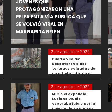
JÓVENES QUE
PROTAGONIZARON UNA
PELEA EN LA VÍA PÚBLICA QUE
SE VOLVIÓ VIRAL EN
MARGARITA BELÉN
2 de agosto de 2026
Puerto Vilelas:
Rescataron a dos
tortugas colgadas de
un árbol y citarán a
los padres de los
menores responsables
2 de agosto de 2026
Murió el expolicía
Luciano Etudie,
esperaba juicio por la
muerte de su padre y