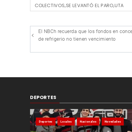
COLECTIVOS
,
SE LEVANTÓ EL PARO
,
UTA
Navegación
El NBCh recuerda que los fondos en conc
de
de refrigerio no tienen vencimiento
entradas
DEPORTES
Deportes
Locales
Nacionales
Novedades