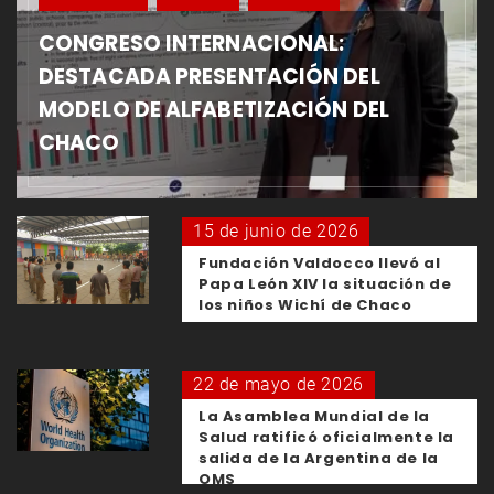
CONGRESO INTERNACIONAL:
DESTACADA PRESENTACIÓN DEL
MODELO DE ALFABETIZACIÓN DEL
CHACO
15 de junio de 2026
Fundación Valdocco llevó al
Papa León XIV la situación de
los niños Wichí de Chaco
22 de mayo de 2026
La Asamblea Mundial de la
Salud ratificó oficialmente la
salida de la Argentina de la
OMS