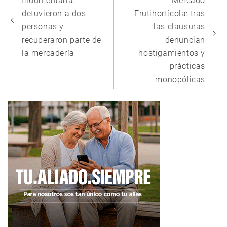
de
Indumentaria:
Mercado
entradas
detuvieron a dos
Frutihortícola: tras
personas y
las clausuras
recuperaron parte de
denuncian
la mercadería
hostigamientos y
prácticas
monopólicas