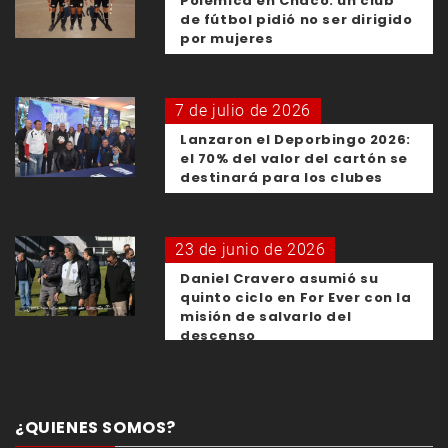
Polémica en Chaco: un club
de fútbol pidió no ser dirigido
por mujeres
7 de julio de 2026
Lanzaron el Deporbingo 2026:
el 70% del valor del cartón se
destinará para los clubes
23 de junio de 2026
Daniel Cravero asumió su
quinto ciclo en For Ever con la
misión de salvarlo del
descenso
¿QUIENES SOMOS?