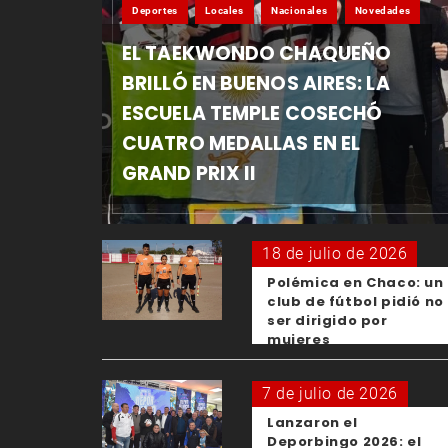
Deportes
Locales
Nacionales
Novedades
EL TAEKWONDO CHAQUEÑO
BRILLÓ EN BUENOS AIRES: LA
ESCUELA TEMPLE COSECHÓ
CUATRO MEDALLAS EN EL
GRAND PRIX II
18 de julio de 2026
Polémica en Chaco: un
club de fútbol pidió no
ser dirigido por
mujeres
7 de julio de 2026
Lanzaron el
Deporbingo 2026: el