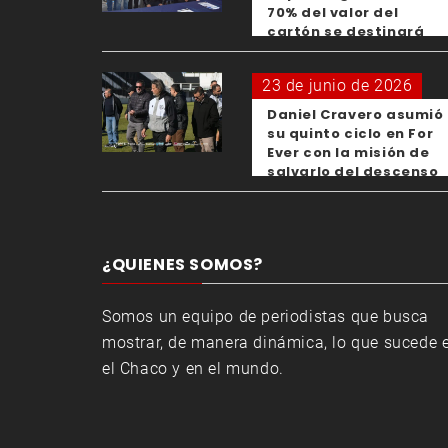
70% del valor del
cartón se destinará
para los clubes
23 de junio de 2026
Daniel Cravero asumió
su quinto ciclo en For
Ever con la misión de
salvarlo del descenso
¿QUIENES SOMOS?
Somos un equipo de periodistas que busca
mostrar, de manera dinámica, lo que sucede 
el Chaco y en el mundo.