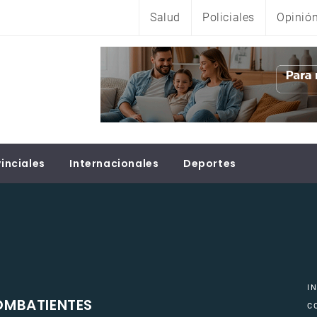
Salud
Policiales
Opinió
inciales
Internacionales
Deportes
I
OMBATIENTES
C