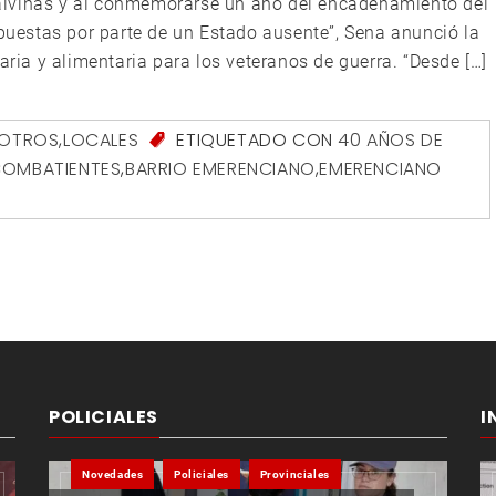
alvinas y al conmemorarse un año del encadenamiento del
spuestas por parte de un Estado ausente”, Sena anunció la
aria y alimentaria para los veteranos de guerra. “Desde […]
SOTROS
,
LOCALES
ETIQUETADO CON
40 AÑOS DE
 COMBATIENTES
,
BARRIO EMERENCIANO
,
EMERENCIANO
POLICIALES
I
Novedades
Policiales
Provinciales