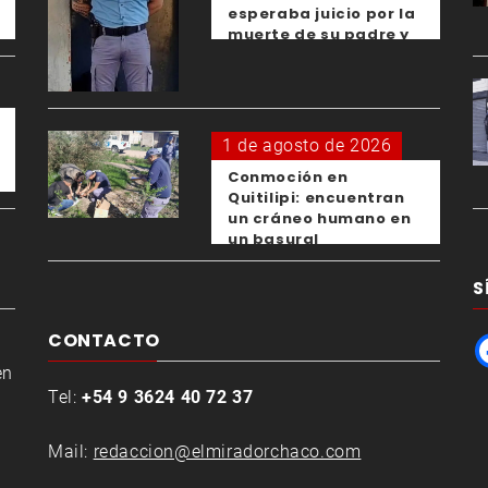
esperaba juicio por la
muerte de su padre y
el femicidio de su
expareja
1 de agosto de 2026
Conmoción en
Quitilipi: encuentran
un cráneo humano en
un basural
S
CONTACTO
en
Tel:
+54 9 3624 40 72 37
Mail:
redaccion@elmiradorchaco.com