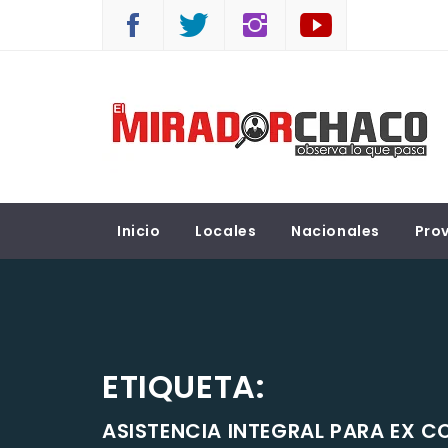
Saltar
al
contenido
EL MIRADOR CHACO
Observá lo que pasa
Inicio
Locales
Nacionales
Prov
ETIQUETA:
ASISTENCIA INTEGRAL PARA EX C