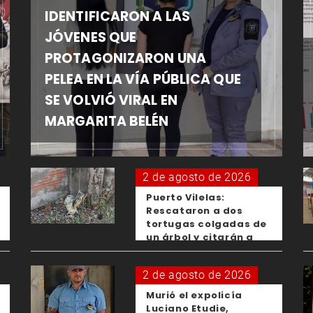
IDENTIFICARON A LAS
JÓVENES QUE
PROTAGONIZARON UNA
PELEA EN LA VÍA PÚBLICA QUE
SE VOLVIÓ VIRAL EN
MARGARITA BELÉN
2 de agosto de 2026
Puerto Vilelas:
Rescataron a dos
tortugas colgadas de
un árbol y citarán a
los padres de los
menores responsables
2 de agosto de 2026
Murió el expolicía
Luciano Etudie,