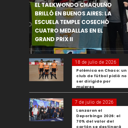
EL TAEKWONDO CHAQUEÑO
BRILLÓ EN BUENOS AIRES: LA
ESCUELA TEMPLE COSECHÓ
CUATRO MEDALLAS EN EL
GRAND PRIX II
18 de julio de 2026
Polémica en Chaco: un
club de fútbol pidió no
ser dirigido por
mujeres
7 de julio de 2026
Lanzaron el
Deporbingo 2026: el
70% del valor del
cartón se destinará