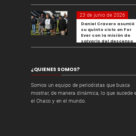
para los clubes
23 de junio de 2026
Daniel Cravero asumió
su quinto ciclo en For
Ever con la misión de
salvarlo del descenso
¿QUIENES SOMOS?
Somos un equipo de periodistas que busca
mostrar, de manera dinámica, lo que sucede 
el Chaco y en el mundo.