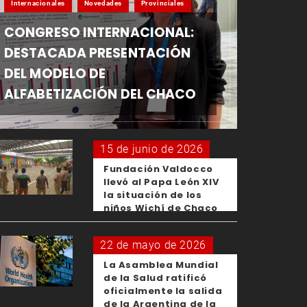
Internacionales
Novedades
Provinciales
CONGRESO INTERNACIONAL:
DESTACADA PRESENTACIÓN
DEL MODELO DE
ALFABETIZACIÓN DEL CHACO
15 de junio de 2026
Fundación Valdocco
llevó al Papa León XIV
la situación de los
niños Wichí de Chaco
22 de mayo de 2026
La Asamblea Mundial
de la Salud ratificó
oficialmente la salida
de la Argentina de la