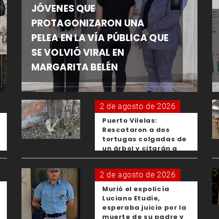
JÓVENES QUE
PROTAGONIZARON UNA
PELEA EN LA VÍA PÚBLICA QUE
SE VOLVIÓ VIRAL EN
MARGARITA BELÉN
2 de agosto de 2026
Puerto Vilelas:
Rescataron a dos
tortugas colgadas de
un árbol y citarán a
los padres de los
menores responsables
2 de agosto de 2026
Murió el expolicía
Luciano Etudie,
esperaba juicio por la
muerte de su padre y