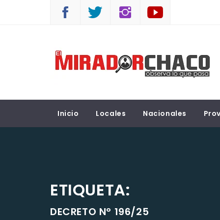
Saltar
al
contenido
EL MIRADOR CHACO
Observá lo que pasa
Inicio
Locales
Nacionales
Prov
ETIQUETA:
DECRETO N° 196/25