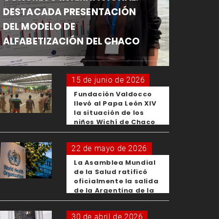
DESTACADA PRESENTACIÓN
DEL MODELO DE
ALFABETIZACIÓN DEL CHACO
15 de junio de 2026
Fundación Valdocco
llevó al Papa León XIV
la situación de los
niños Wichí de Chaco
22 de mayo de 2026
La Asamblea Mundial
de la Salud ratificó
oficialmente la salida
de la Argentina de la
OMS
30 de abril de 2026