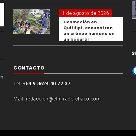
1 de agosto de 2026
Conmoción en
Quitilipi: encuentran
un cráneo humano en
un basural
S
CONTACTO
en
Tel:
+54 9 3624 40 72 37
Mail:
redaccion@elmiradorchaco.com