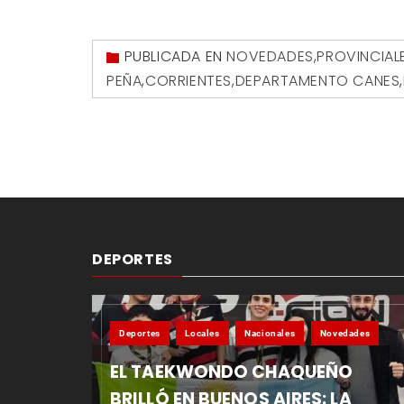
PUBLICADA EN
NOVEDADES
,
PROVINCIAL
PEÑA
,
CORRIENTES
,
DEPARTAMENTO CANES
,
DEPORTES
Deportes
Locales
Nacionales
Novedades
EL TAEKWONDO CHAQUEÑO
BRILLÓ EN BUENOS AIRES: LA