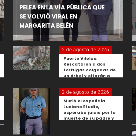
PELEA EN LA VÍA PÚBLICA QUE
SE VOLVIÓ VIRAL EN
MARGARITA BELÉN
2 de agosto de 2026
Puerto Vilelas:
Rescataron a dos
tortugas colgadas de
un árbol y citarán a
los padres de los
menores responsables
2 de agosto de 2026
Murió el expolicía
Luciano Etudie,
esperaba juicio por la
muerte de su padre y
el femicidio de su
expareja