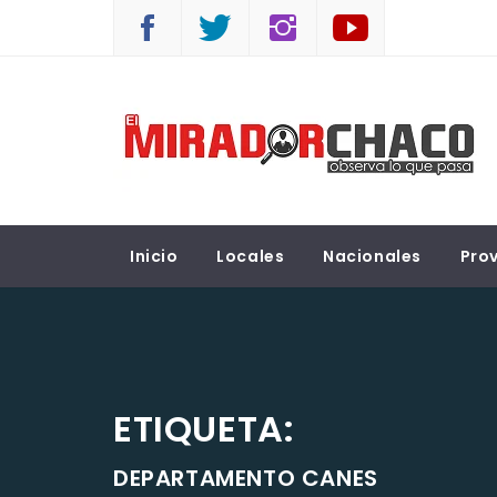
Saltar
al
contenido
EL MIRADOR CHACO
Observá lo que pasa
Inicio
Locales
Nacionales
Prov
ETIQUETA:
DEPARTAMENTO CANES