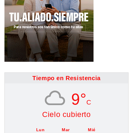
Tiempo en Resistencia
9°
C
Cielo cubierto
Lun
Mar
Mié