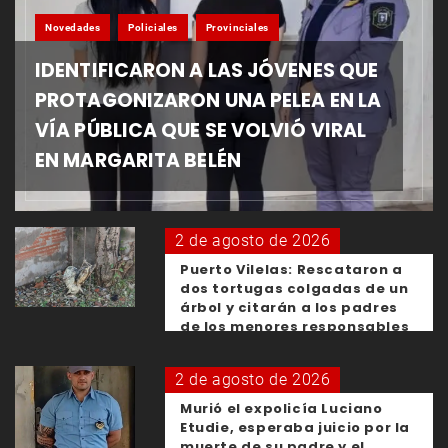
Novedades
Policiales
Provinciales
IDENTIFICARON A LAS JÓVENES QUE
PROTAGONIZARON UNA PELEA EN LA
VÍA PÚBLICA QUE SE VOLVIÓ VIRAL
EN MARGARITA BELÉN
2 de agosto de 2026
Puerto Vilelas: Rescataron a
dos tortugas colgadas de un
árbol y citarán a los padres
de los menores responsables
2 de agosto de 2026
Murió el expolicía Luciano
Etudie, esperaba juicio por la
muerte de su padre y el