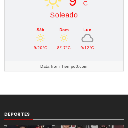
9°
C
Soleado
Sáb
Dom
Lun
9/20°C
8/17°C
9/12°C
Data from
Tiempo3.com
DEPORTES