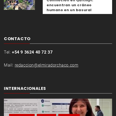
Conmoción en Quitilipi:
encuentran un cráneo
humano en un basural
CONTACTO
Tel:
+54 9 3624 40 72 37
Mail:
redaccion@elmiradorchaco.com
INTERNACIONALES