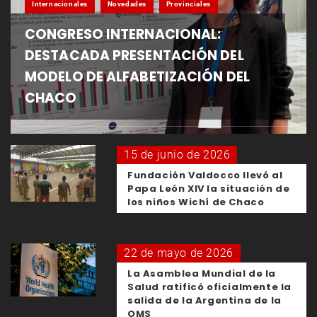
Internacionales
Novedades
Provinciales
CONGRESO INTERNACIONAL:
DESTACADA PRESENTACIÓN DEL
MODELO DE ALFABETIZACIÓN DEL
CHACO
15 de junio de 2026
Fundación Valdocco llevó al
Papa León XIV la situación de
los niños Wichí de Chaco
22 de mayo de 2026
La Asamblea Mundial de la
Salud ratificó oficialmente la
salida de la Argentina de la
OMS