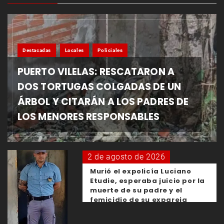
Destacadas
Locales
Policiales
PUERTO VILELAS: RESCATARON A
DOS TORTUGAS COLGADAS DE UN
ÁRBOL Y CITARÁN A LOS PADRES DE
LOS MENORES RESPONSABLES
2 de agosto de 2026
Murió el expolicía Luciano
Etudie, esperaba juicio por la
muerte de su padre y el
femicidio de su expareja