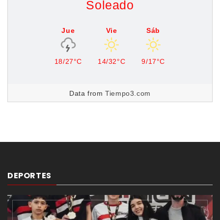
Soleado
Jue
Vie
Sáb
18/27°C
14/32°C
9/17°C
Data from
Tiempo3.com
DEPORTES