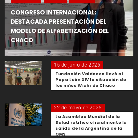
CONGRESO INTERNACIONAL:
DESTACADA PRESENTACIÓN DEL
MODELO DE ALFABETIZACIÓN DEL
CHACO
15 de junio de 2026
Fundación Valdocco llevó al
Papa León XIV la situación de
los niños Wichí de Chaco
22 de mayo de 2026
La Asamblea Mundial de la
Salud ratificó oficialmente la
salida de la Argentina de la
OMS