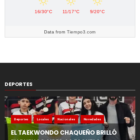
16/30°C
11/17°C
9/20°C
Data from
Tiempo3.com
DEPORTES
Deportes
Locales
Nacionales
Novedades
EL TAEKWONDO CHAQUEÑO BRILLÓ