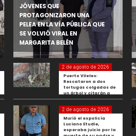
JÓVENES QUE
PROTAGONIZARON UNA
PELEA EN LA VÍA PÚBLICA QUE
SE VOLVIÓ VIRAL EN
MARGARITA BELÉN
2 de agosto de 2026
Puerto Vilelas:
Rescataron a dos
tortugas colgadas de
un árbol y citarán a
los padres de los
menores responsables
2 de agosto de 2026
Murió el expolicía
Luciano Etudie,
esperaba juicio por la
muerte de su padre y