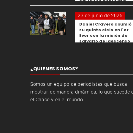
para los clubes
23 de junio de 2026
Daniel Cravero asumió
su quinto ciclo en For
Ever con la misión de
salvarlo del descenso
¿QUIENES SOMOS?
Somos un equipo de periodistas que busca
mostrar, de manera dinámica, lo que sucede 
el Chaco y en el mundo.