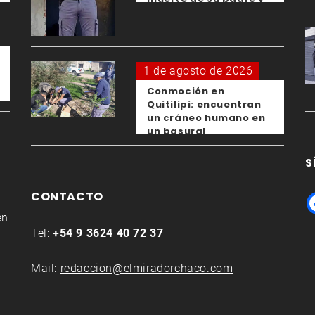
el femicidio de su
expareja
1 de agosto de 2026
Conmoción en
Quitilipi: encuentran
un cráneo humano en
un basural
S
CONTACTO
en
Tel:
+54 9 3624 40 72 37
Mail:
redaccion@elmiradorchaco.com