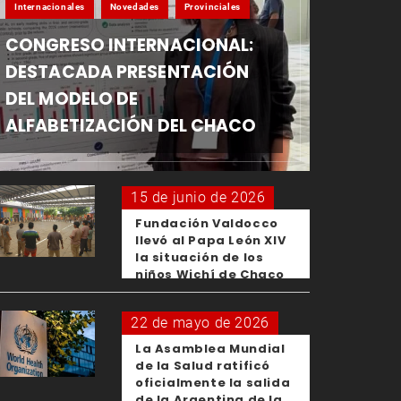
Internacionales
Novedades
Provinciales
CONGRESO INTERNACIONAL:
DESTACADA PRESENTACIÓN
DEL MODELO DE
ALFABETIZACIÓN DEL CHACO
15 de junio de 2026
Fundación Valdocco
llevó al Papa León XIV
la situación de los
niños Wichí de Chaco
22 de mayo de 2026
La Asamblea Mundial
de la Salud ratificó
oficialmente la salida
de la Argentina de la