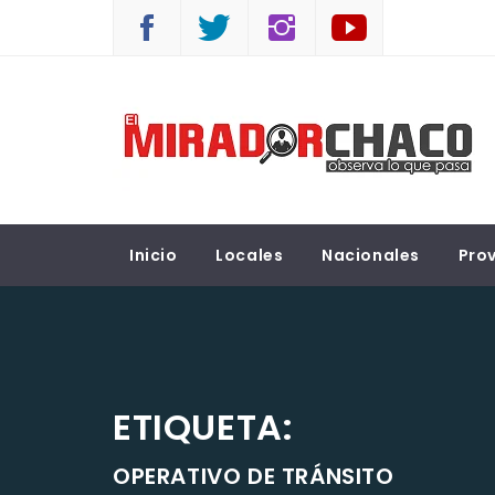
Saltar
al
contenido
EL MIRADOR CHACO
Observá lo que pasa
Inicio
Locales
Nacionales
Prov
ETIQUETA:
OPERATIVO DE TRÁNSITO