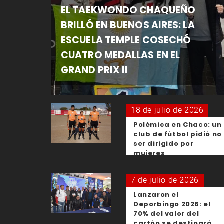
EL TAEKWONDO CHAQUEÑO
BRILLÓ EN BUENOS AIRES: LA
ESCUELA TEMPLE COSECHÓ
CUATRO MEDALLAS EN EL
GRAND PRIX II
18 de julio de 2026
Polémica en Chaco: un
club de fútbol pidió no
ser dirigido por
mujeres
7 de julio de 2026
Lanzaron el
Deporbingo 2026: el
70% del valor del
cartón se destinará