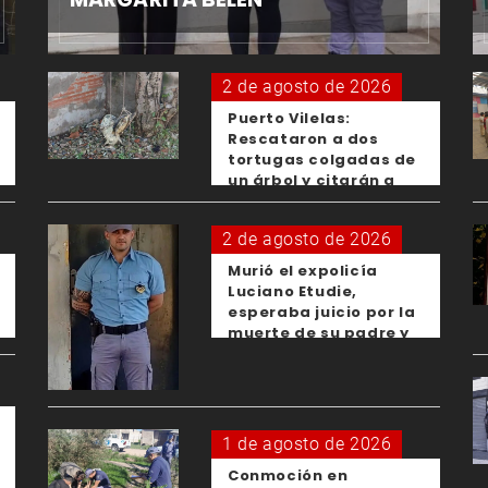
2 de agosto de 2026
Puerto Vilelas:
Rescataron a dos
tortugas colgadas de
un árbol y citarán a
los padres de los
menores responsables
2 de agosto de 2026
Murió el expolicía
Luciano Etudie,
esperaba juicio por la
muerte de su padre y
el femicidio de su
expareja
1 de agosto de 2026
Conmoción en