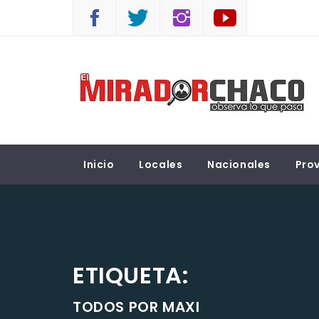
Saltar
al
contenido
EL MIRADOR CHACO
Observá lo que pasa
Inicio
Locales
Nacionales
Prov
ETIQUETA:
TODOS POR MAXI