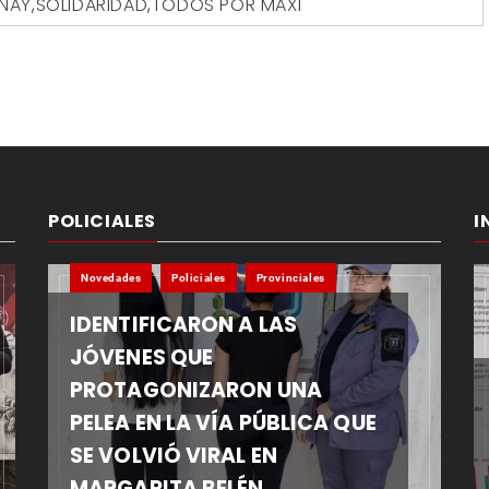
NAY
,
SOLIDARIDAD
,
TODOS POR MAXI
POLICIALES
I
Novedades
Policiales
Provinciales
IDENTIFICARON A LAS
JÓVENES QUE
PROTAGONIZARON UNA
PELEA EN LA VÍA PÚBLICA QUE
SE VOLVIÓ VIRAL EN
MARGARITA BELÉN