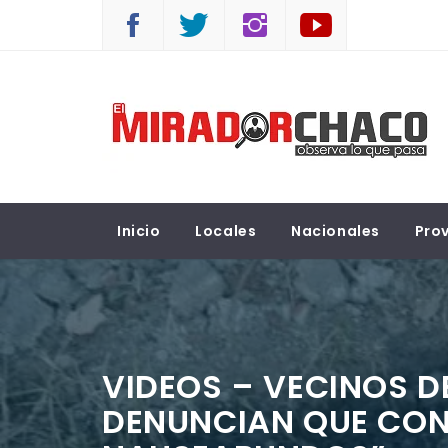
Saltar
al
contenido
EL MIRADOR CHACO
Observá lo que pasa
Inicio
Locales
Nacionales
Prov
VIDEOS – VECINOS D
DENUNCIAN QUE CON