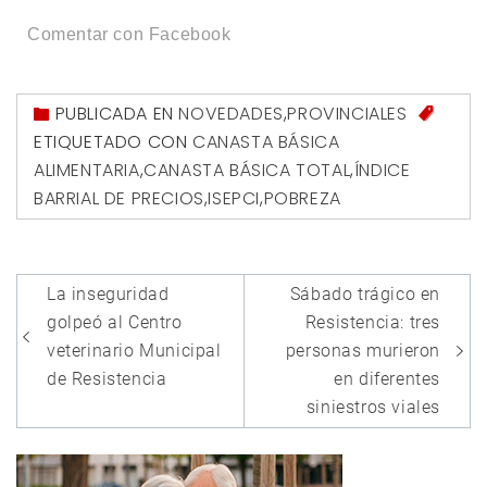
Comentar con Facebook
PUBLICADA EN
NOVEDADES
,
PROVINCIALES
ETIQUETADO CON
CANASTA BÁSICA
ALIMENTARIA
,
CANASTA BÁSICA TOTAL
,
ÍNDICE
BARRIAL DE PRECIOS
,
ISEPCI
,
POBREZA
Navegación
La inseguridad
Sábado trágico en
de
golpeó al Centro
Resistencia: tres
entradas
veterinario Municipal
personas murieron
de Resistencia
en diferentes
siniestros viales