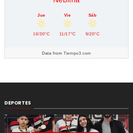
Jue
Vie
Sáb
16/30°C
11/17°C
9/20°C
Data from
Tiempo3.com
DEPORTES