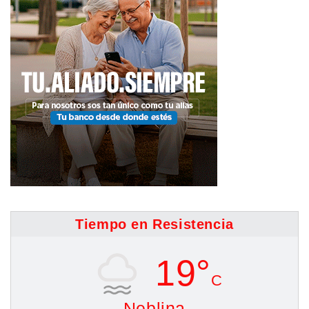
Tiempo en Resistencia
19°
C
Neblina