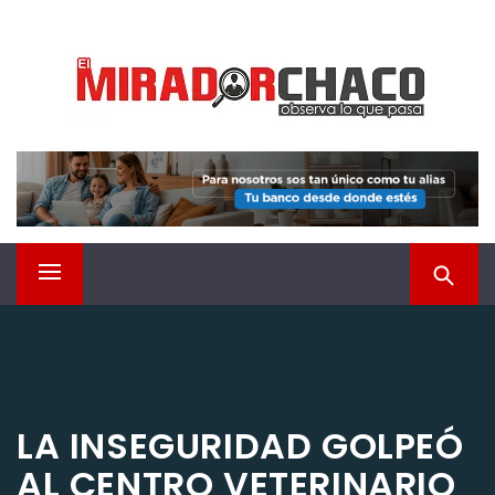
Saltar
EL MIRADOR CHACO
al
contenido
Observá lo que pasa
Menú
principal
LA INSEGURIDAD GOLPEÓ
AL CENTRO VETERINARIO