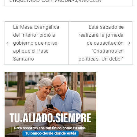
ETIQUETADO CON
VACUNAS
,
VARICELA
Navegación
La Mesa Evangélica
Este sábado se
de
del Interior pidió al
realizará la jornada
entradas
gobierno que no se
de capacitación
aplique el Pase
“Cristianos en
Sanitario
políticas. Un deber”