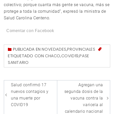
colectivo; porque cuanta más gente se vacuna, más se
protege a toda la comunidad”, expresó la ministra de
Salud Carolina Centeno.
Comentar con Facebook
PUBLICADA EN
NOVEDADES
,
PROVINCIALES
ETIQUETADO CON
CHACO
,
COVID19
,
PASE
SANITARIO
Navegación
Salud confirmó 17
Agregan una
de
nuevos contagios y
segunda dosis de la
entradas
una muerte por
vacuna contra la
COVID19
varicela al
calendario nacional