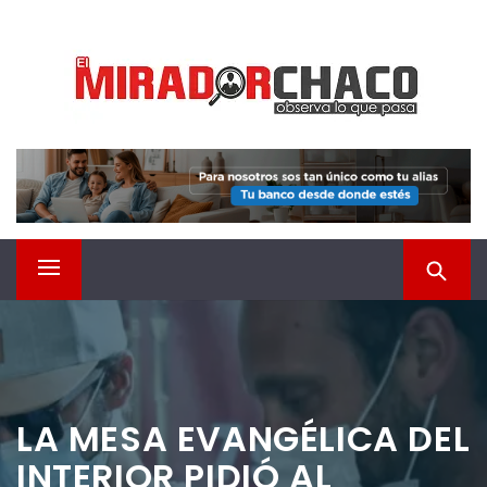
Saltar
EL MIRADOR CHACO
al
contenido
Observá lo que pasa
Menú
principal
LA MESA EVANGÉLICA DEL
INTERIOR PIDIÓ AL