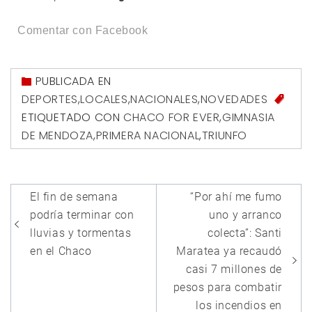
Comentar con Facebook
PUBLICADA EN
DEPORTES
,
LOCALES
,
NACIONALES
,
NOVEDADES
ETIQUETADO CON
CHACO FOR EVER
,
GIMNASIA
DE MENDOZA
,
PRIMERA NACIONAL
,
TRIUNFO
Navegación
El fin de semana
“Por ahí me fumo
de
podría terminar con
uno y arranco
entradas
lluvias y tormentas
colecta”: Santi
en el Chaco
Maratea ya recaudó
casi 7 millones de
pesos para combatir
los incendios en