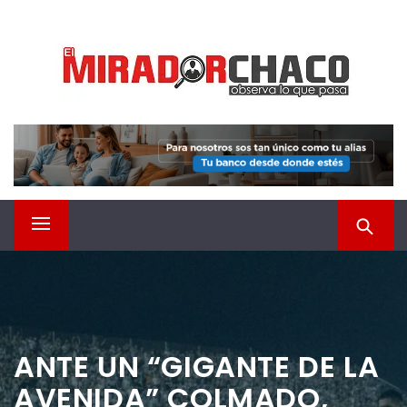
Saltar
EL MIRADOR CHACO
al
contenido
Observá lo que pasa
Menú
principal
ANTE UN “GIGANTE DE LA
AVENIDA” COLMADO,