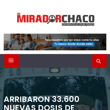
Saltar
EL MIRADOR CHACO
al
contenido
Observá lo que pasa
Menú
principal
ARRIBARON 33.600
NUEVAS DOSIS DE