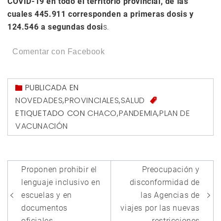
COVID-19 en todo el territorio provincial, de las
cuales 445.911 corresponden a primeras dosis y
124.546 a segundas dosi
s.
Comentar con Facebook
PUBLICADA EN
NOVEDADES
,
PROVINCIALES
,
SALUD
ETIQUETADO CON
CHACO
,
PANDEMIA
,
PLAN DE
VACUNACIÓN
Navegación
Proponen prohibir el
Preocupación y
de
lenguaje inclusivo en
disconformidad de
entradas
escuelas y en
las Agencias de
documentos
viajes por las nuevas
oficiales
restricciones