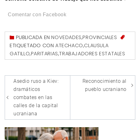
Comentar con Facebook
PUBLICADA EN
NOVEDADES
,
PROVINCIALES
ETIQUETADO CON
ATECHACO
,
CLAUSULA
GATILLO
,
PARITARIAS
,
TRABAJADORES ESTATALES
Navegación
Asedio ruso a Kiev:
Reconocimiento al
de
dramáticos
pueblo ucraniano
entradas
combates en las
calles de la capital
ucraniana