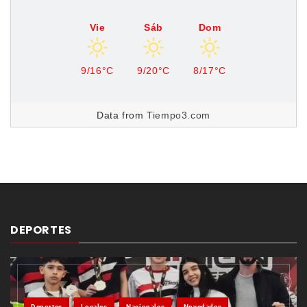
Vie
Sáb
Dom
9/16°C
9/20°C
8/17°C
Data from
Tiempo3.com
DEPORTES
Deportes
Locales
Nacionales
Novedades