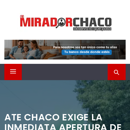
Saltar
EL MIRADOR CHACO
al
contenido
Observá lo que pasa
Menú
principal
ATE CHACO EXIGE LA
INMEDIATA APERTURA DE