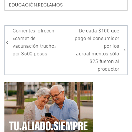
EDUCACIÓN
,
RECLAMOS
Navegación
Corrientes: ofrecen
De cada $100 que
de
«carnet de
pagó el consumidor
entradas
vacunación trucho»
por los
por 3500 pesos
agroalimentos sólo
$25 fueron al
productor