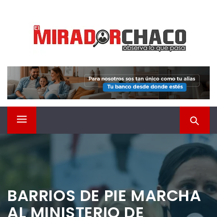
Saltar
EL MIRADOR CHACO
al
contenido
Observá lo que pasa
Menú
principal
BARRIOS DE PIE MARCHA
AL MINISTERIO DE