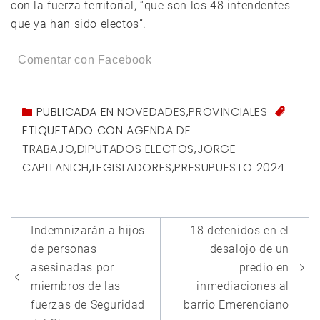
con la fuerza territorial, “que son los 48 intendentes
que ya han sido electos”.
Comentar con Facebook
PUBLICADA EN
NOVEDADES
,
PROVINCIALES
ETIQUETADO CON
AGENDA DE
TRABAJO
,
DIPUTADOS ELECTOS
,
JORGE
CAPITANICH
,
LEGISLADORES
,
PRESUPUESTO 2024
Navegación
Indemnizarán a hijos
18 detenidos en el
de
de personas
desalojo de un
entradas
asesinadas por
predio en
miembros de las
inmediaciones al
fuerzas de Seguridad
barrio Emerenciano