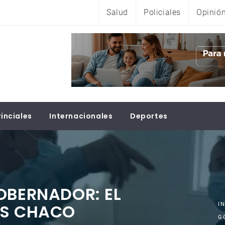
Salud
Policiales
Opinió
inciales
Internacionales
Deportes
OBERNADOR: EL
ES CHACO
I
G