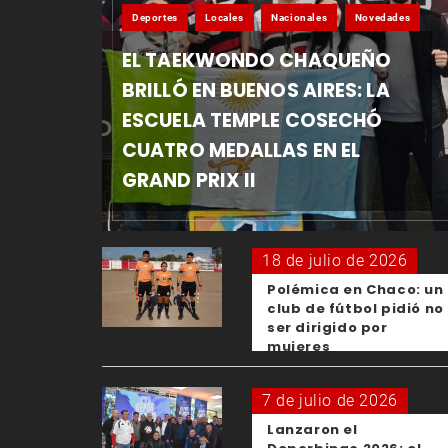
Deportes
Locales
Nacionales
Novedades
EL TAEKWONDO CHAQUEÑO
BRILLÓ EN BUENOS AIRES: LA
ESCUELA TEMPLE COSECHÓ
CUATRO MEDALLAS EN EL
GRAND PRIX II
18 de julio de 2026
Polémica en Chaco: un
club de fútbol pidió no
ser dirigido por
mujeres
7 de julio de 2026
Lanzaron el