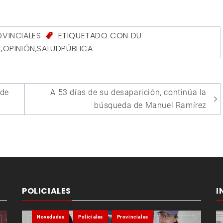
VINCIALES
ETIQUETADO CON
DU
I
,
OPINIÓN
,
SALUDPÚBLICA
 de
A 53 días de su desaparición, continúa la
búsqueda de Manuel Ramírez
POLICIALES
I
Novedades
Policiales
Provinciales