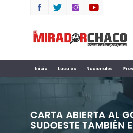
Saltar
al
contenido
EL MIRADOR CHACO
Observá lo que pasa
Inicio
Locales
Nacionales
Prov
CARTA ABIERTA AL G
SUDOESTE TAMBIÉN 