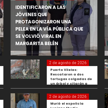
IDENTIFICARON A LAS
JÓVENES QUE
PROTAGONIZARON UNA
PELEA EN LA VÍA PÚBLICA QUE
SE VOLVIÓ VIRAL EN
MARGARITA BELÉN
2 de agosto de 2026
Puerto Vilelas:
Rescataron a dos
tortugas colgadas de
un árbol y citarán a
los padres de los
menores responsables
2 de agosto de 2026
Murió el expolicía