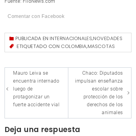
Fuente: FiloNews.com
Comentar con Facebook
PUBLICADA EN
INTERNACIONALES
,
NOVEDADES
ETIQUETADO CON
COLOMBIA
,
MASCOTAS
Navegación
Mauro Leiva se
Chaco: Diputados
de
encuentra internado
impulsan enseñanza
entradas
luego de
escolar sobre
protagonizar un
protección de los
fuerte accidente vial
derechos de los
animales
Deja una respuesta