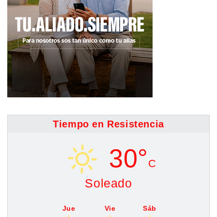
Tiempo en Resistencia
30°
C
Soleado
Jue
Vie
Sáb