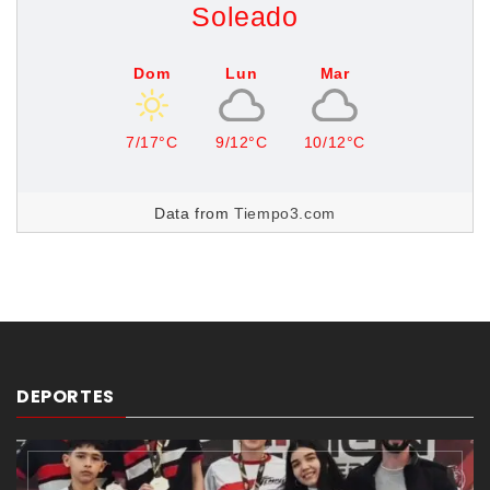
Soleado
Dom
Lun
Mar
7/17°C
9/12°C
10/12°C
Data from
Tiempo3.com
DEPORTES