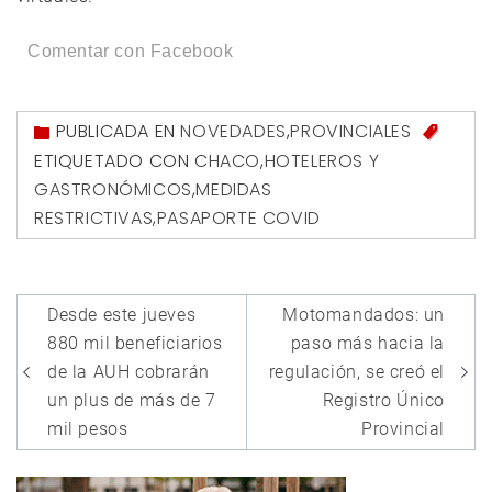
Comentar con Facebook
PUBLICADA EN
NOVEDADES
,
PROVINCIALES
ETIQUETADO CON
CHACO
,
HOTELEROS Y
GASTRONÓMICOS
,
MEDIDAS
RESTRICTIVAS
,
PASAPORTE COVID
Navegación
Desde este jueves
Motomandados: un
de
880 mil beneficiarios
paso más hacia la
entradas
de la AUH cobrarán
regulación, se creó el
un plus de más de 7
Registro Único
mil pesos
Provincial