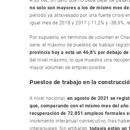
A su vez, un dato que no debe dejar de pasar
no solo son mayores a los de mismo mes de 
período ya atravesado por una fuerte crisis e
igual mes de 2018 y 2017 (-11,2% y -38,9%, r
Por supuesto, en términos de volumen el Chac
serie: el máximo de puestos de trabajo regis
provincia hoy a está un 46,8% por debajo de 
del nivel máximo, lo que muestra una recupe
mayor volumen de empleo posible.
Puestos de trabajo en la construcció
A nivel nacional,
en agosto de 2021 se regist
que, comparando con el mismo mes del año a
recuperación de 72.851 empleos formales en
incremento interanual consecutivo, tras haber
interanuales. Sin embargo,
todavía están un