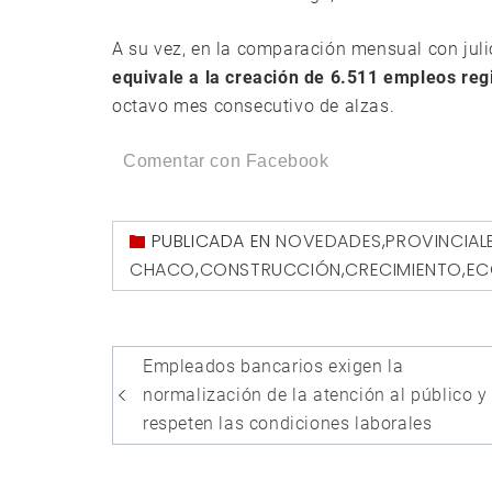
A su vez, en la comparación mensual con jul
equivale a la creación de 6.511 empleos regi
octavo mes consecutivo de alzas.
Comentar con Facebook
PUBLICADA EN
NOVEDADES
,
PROVINCIAL
CHACO
,
CONSTRUCCIÓN
,
CRECIMIENTO
,
EC
Navegación
Empleados bancarios exigen la
de
normalización de la atención al público y
entradas
respeten las condiciones laborales