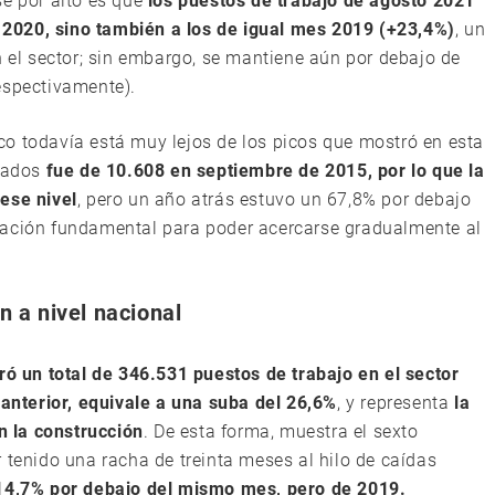
se por alto es que
los puestos de trabajo de agosto 2021
2020, sino también a los de igual mes 2019 (+23,4%)
, un
n el sector; sin embargo, se mantiene aún por debajo de
espectivamente).
o todavía está muy lejos de los picos que mostró en esta
trados
fue de 10.608 en septiembre de 2015,
por lo que la
ese nivel
, pero un año atrás estuvo un 67,8% por debajo
ración fundamental para poder acercarse gradualmente al
n a nivel nacional
ró un total de 346.531 puestos de trabajo en el sector
nterior, equivale a una suba del 26,6%
, y representa
la
 la construcción
. De esta forma, muestra el sexto
 tenido una racha de treinta meses al hilo de caídas
 14,7% por debajo del mismo mes, pero de 2019.