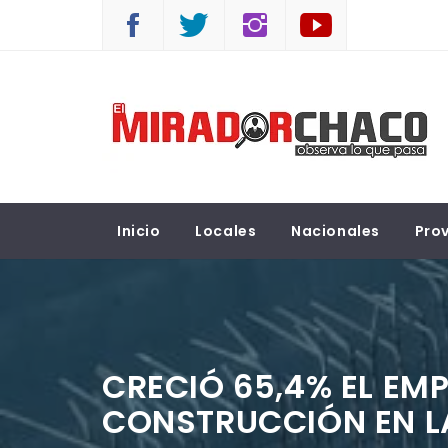
Saltar
al
contenido
EL MIRADOR CHACO
Observá lo que pasa
Inicio
Locales
Nacionales
Prov
CRECIÓ 65,4% EL EMP
CONSTRUCCIÓN EN L