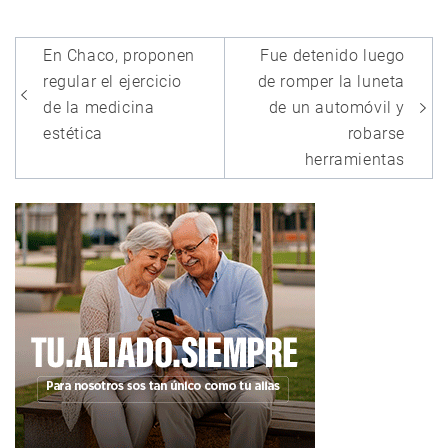
Navegación
En Chaco, proponen
Fue detenido luego
de
regular el ejercicio
de romper la luneta
entradas
de la medicina
de un automóvil y
estética
robarse
herramientas