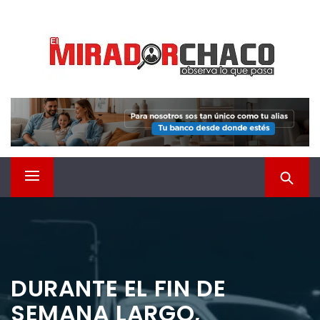
Saltar
EL MIRADOR CHACO
al
contenido
Observá lo que pasa
Menú
principal
DURANTE EL FIN DE
SEMANA LARGO,