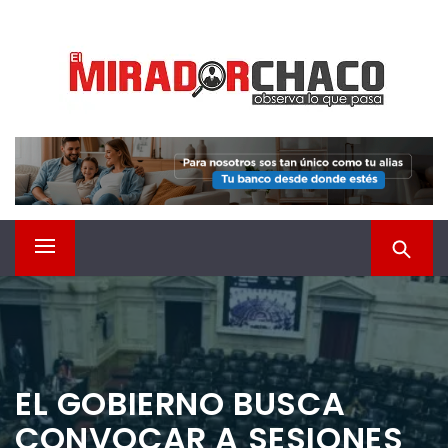
Saltar
EL MIRADOR CHACO
al
contenido
Observá lo que pasa
Menú
principal
EL GOBIERNO BUSCA
CONVOCAR A SESIONES