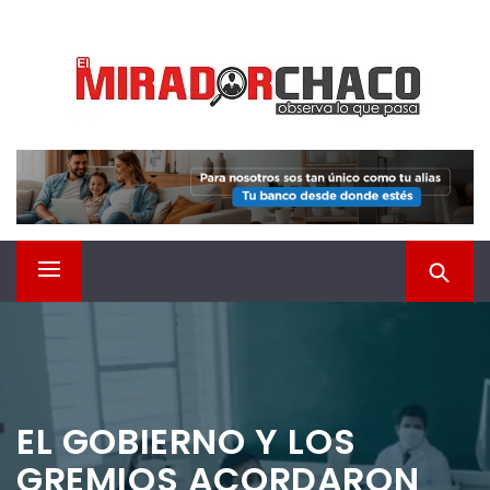
Saltar
EL MIRADOR CHACO
al
contenido
Observá lo que pasa
Menú
principal
EL GOBIERNO Y LOS
GREMIOS ACORDARON