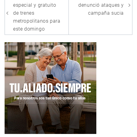
de
especial y gratuito
denunció ataques y
entradas
de trenes
campaña sucia
metropolitanos para
este domingo