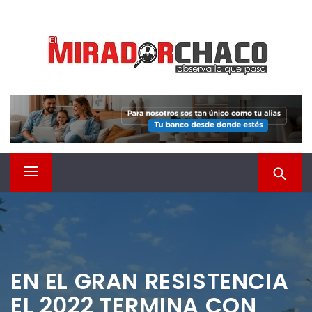
Saltar
EL MIRADOR CHACO
al
contenido
Observá lo que pasa
Menú
principal
EN EL GRAN RESISTENCIA
EL 2022 TERMINA CON